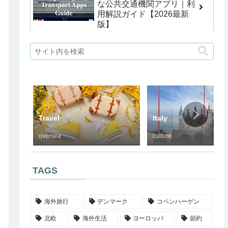
な公共交通機関アプリ｜利
用解説ガイド【2026最新
版】
Travel
Italy
oversea
culture
TAGS
海外旅行
デンマーク
コペンハーゲン
北欧
海外生活
ヨーロッパ
節約