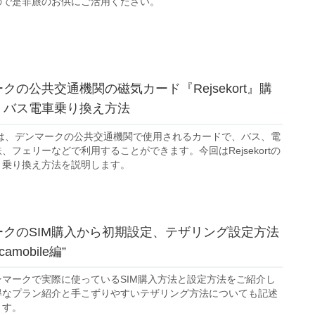
ので是非旅のお供にご活用ください。
クの公共交通機関の磁気カード『Rejsekort』購
・バス電車乗り換え方法
kortは、デンマークの公共交通機関で使用されるカードで、バス、電
、フェリーなどで利用することができます。今回はRejsekortの
と乗り換え方法を説明します。
ークのSIM購入から初期設定、テザリング設定方法
camobile編”
ンマークで実際に使っているSIM購入方法と設定方法をご紹介し
得なプラン紹介と手こずりやすいテザリング方法についても記述
ます。