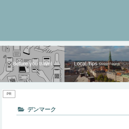
Before you travel
Local Tips
. Copenhagen
PR
デンマーク