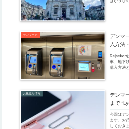
ばかりな
デンマーク
デンマー
入方法
Rejse
車、地下鉄
購入方法
お役立ち情報
デンマ
まで “Ly
今回はデ
ます。お
しておき