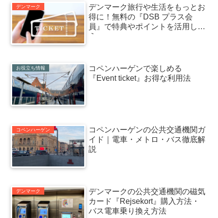
デンマーク旅行や生活をもっとお
デンマーク
得に！無料の『DSB プラス会
員』で特典やポイントを活用しよ
う
コペンハーゲンで楽しめる
お役立ち情報
『Event ticket』お得な利用法
コペンハーゲンの公共交通機関ガ
コペンハーゲン
イド｜電車・メトロ・バス徹底解
説
デンマークの公共交通機関の磁気
デンマーク
カード『Rejsekort』購入方法・
バス電車乗り換え方法