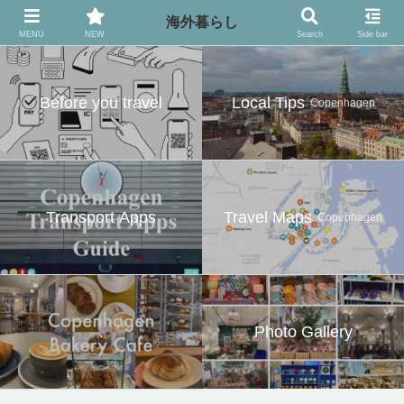
異国の地でのお役立ち情報
海外暮らし
MENU
NEW
Search
Side bar
Before you travel
Local Tips
. Copenhagen
Transport Apps
Travel Maps
. Copenhagen
.
Photo Gallery