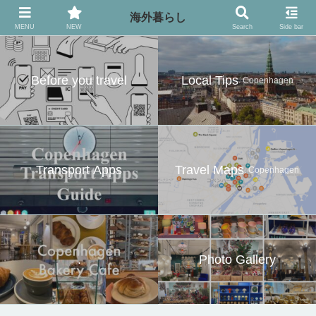
異国の地でのお役立ち情報
海外暮らし
MENU
NEW
Search
Side bar
Before you travel
Local Tips
. Copenhagen
Transport Apps
Travel Maps
. Copenhagen
.
Photo Gallery