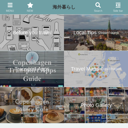
異国の地でのお役立ち情報
海外暮らし
MENU
NEW
Search
Side bar
Before you travel
Local Tips
. Copenhagen
Transport Apps
Travel Maps
. Copenhagen
.
Photo Gallery