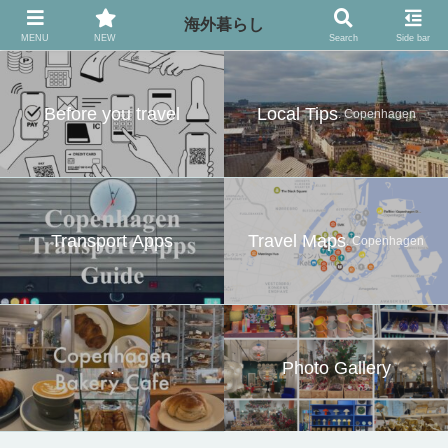
異国の地でのお役立ち情報
海外暮らし
MENU
NEW
Search
Side bar
Before you travel
Local Tips
. Copenhagen
Transport Apps
Travel Maps
. Copenhagen
.
Photo Gallery