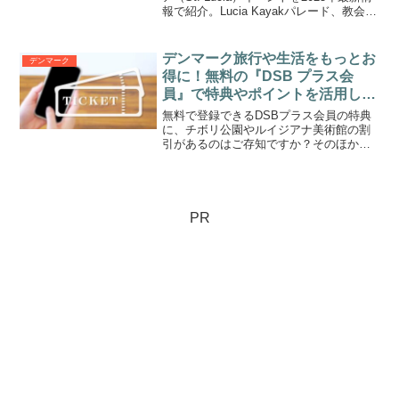
報で紹介。Lucia Kayakパレード、教会コ
ンサート、無料イベントなどを事実ベー
スで整理。旅行者向けに観覧スポットや
服装・注意点も解説します。
デンマーク旅行や生活をもっとお
デンマーク
得に！無料の『DSB プラス会
員』で特典やポイントを活用しよ
う
無料で登録できるDSBプラス会員の特典
に、チボリ公園やルイジアナ美術館の割
引があるのはご存知ですか？そのほかに
もDSB会員のポイント活用法、観光に便
利な割引内容を詳しく解説。
PR