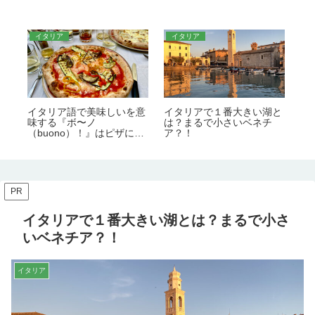
イタリア
イタリア
コ
通
イタリア語で美味しいを意
イタリアで１番大きい湖と
コ
味する『ボ〜ノ
は？まるで小さいベネチ
な
（buono）！』はピザには
ア？！
用
使えない？！正しい使い方
版
と発音を解説！
PR
イタリアで１番大きい湖とは？まるで小さ
いベネチア？！
イタリア