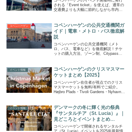
コペンハーゲンのイベント開催時に発行
される「Event ticket」を使えば、通常の
交通費よりも大幅に節約しながら市内の
公共交通機関でお得に移動可能。もちろ
んフェスティバルやスポーツイベントに
参加する際にも活躍する便利なチケット
コペンハーゲンの公共交通機関ガ
コペンハーゲン
です。
イド｜電車・メトロ・バス徹底解
説
コペンハーゲンの公共交通機関（メト
ロ、バス、電車など）を徹底解説！チケ
ットの購入方法、ゾーン制、Citypass、
Rejsekort、DOT/DBSアプリ。観光客にも
長期滞在者にも役立つ移動情報をまとめ
ました。
コペンハーゲンのクリスマスマー
イベント情報
ケットまとめ【2025】
コペンハーゲン在住者が視点でのクリス
マスマーケットを無料/有料でご紹介。
Højbro Plads・Tivoli Gardens・Nyhavnな
ど主要スポットからローカルな地元のク
リスマスマーケットまで。開催期間から
雰囲気、訪れる際の注意点やポイント。
デンマークの冬に輝く光の祭典
イベント情報
ヒュッゲな冬の時間を過ごすための実用
『サンタルチア（St. Lucia）』｜
情報付き。
見どころとイベントまとめ
【2025】
コペンハーゲンで開催されるサンタルチ
ア（St. Lucia）イベントを2025年最新情