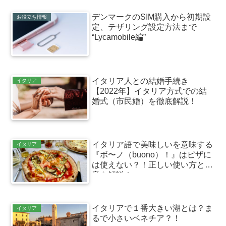
デンマークのSIM購入から初期設
お役立ち情報
定、テザリング設定方法まで
“Lycamobile編”
イタリア人との結婚手続き
イタリア
【2022年】イタリア方式での結
婚式（市民婚）を徹底解説！
イタリア語で美味しいを意味する
イタリア
『ボ〜ノ（buono）！』はピザに
は使えない？！正しい使い方と発
音を解説！
イタリアで１番大きい湖とは？ま
イタリア
るで小さいベネチア？！