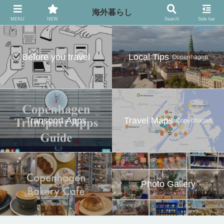
異国の地でのお役立ち情報
海外暮らし
MENU
NEW
Search
Side bar
Before you travel
Local Tips
. Copenhagen
Transport Apps
Travel Maps
. Copenhagen
.
Photo Gallery